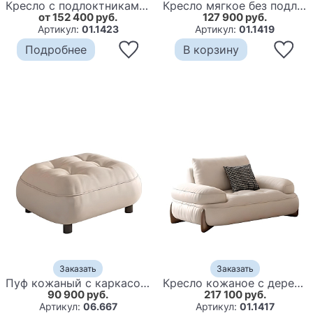
Кресло с подлоктниками в скандинавском стиле Medieval Furniture
Кресло мягкое без подлкотников White Sheepskin Armchair
от 152 400 руб.
127 900 руб.
Артикул:
01.1423
Артикул:
01.1419
Подробнее
В корзину
Заказать
Заказать
Пуф кожаный с каркасом из массива дерева Furniture Medieval
Кресло кожаное с деревянным каркасом Furniture Medieval
90 900 руб.
217 100 руб.
Артикул:
06.667
Артикул:
01.1417